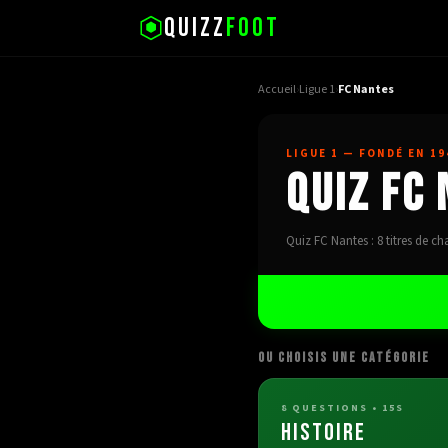
QUIZZ
FOOT
Accueil
›
Ligue 1
›
FC Nantes
LIGUE 1
— FONDÉ EN 19
Quiz FC
Quiz FC Nantes : 8 titres de ch
OU CHOISIS UNE CATÉGORIE
8
QUESTIONS • 15S
HISTOIRE