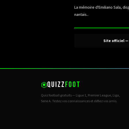
La mémoire d'Emiliano Sala, dis
nantais..
Site officiel 
QUIZZ
FOOT
Quiz football gratuits — Ligue 1, Premier League, Liga,
Serie A. Testez vos connaissances et défiez vos amis.