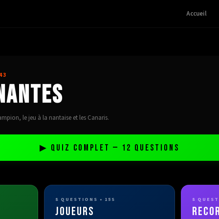
Accueil
43
 Nantes
ampion, le jeu à la nantaise et les Canaris.
▶ QUIZ COMPLET —
12
QUESTIONS
8
QUESTIONS • 15S
8
QUESTI
JOUEURS
RECO