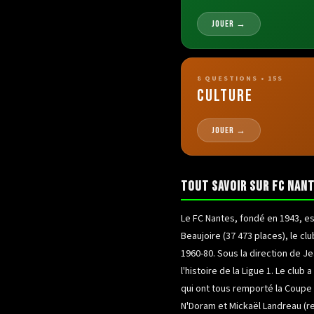
JOUER →
8
QUESTIONS • 15S
CULTURE
JOUER →
TOUT SAVOIR SUR
FC NAN
Le FC Nantes, fondé en 1943, est
Beaujoire (37 473 places), le cl
1960-80. Sous la direction de J
l'histoire de la Ligue 1. Le cl
qui ont tous remporté la Coupe 
N'Doram et Mickaël Landreau (re