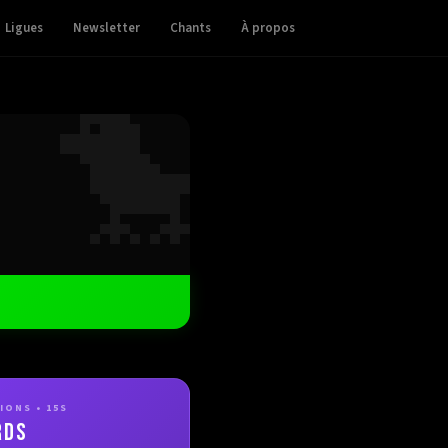
Ligues
Newsletter
Chants
À propos
🐤
ONS • 15S
RDS