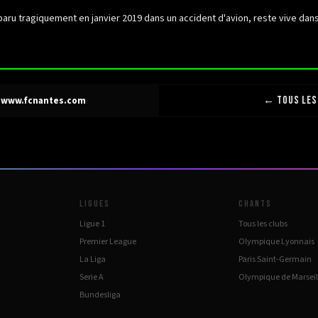
paru tragiquement en janvier 2019 dans un accident d'avion, reste vive da
← TOUS LES
—
www.fcnantes.com
LIGUES
CHANTS
Ligue 1
Tous les clubs
Premier League
Olympique Lyonnais
La Liga
Paris Saint-Germain
Serie A
Olympique de Marseil
Bundesliga